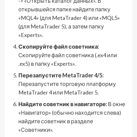
-> «Открыть каталог данных». В
открывшейся папке найдите папку
«MQL4» (для MetaTrader 4) или «MQL5»
(для MetaTrader 5), а затем папку
«Experts».
Скопируйте файл советника:
Скопируйте файл советника (.ex4 или
.ex5) в папку «Experts».
Перезапустите MetaTrader 4/5:
Перезапустите торговую платформу
MetaTrader 4 или MetaTrader 5.
Найдите советник в навигаторе:
В окне
«Навигатор» (обычно находится слева)
найдите советник в разделе
«Советники».