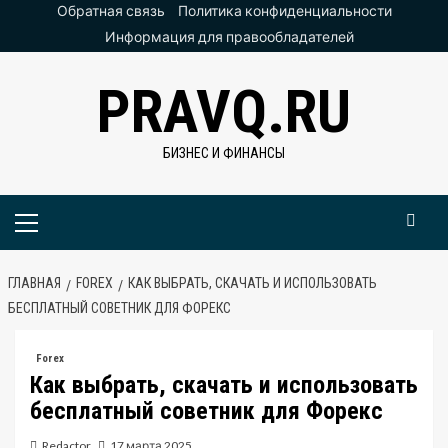
Перейти
Обратная связь
Политика конфиденциальности
к
Информация для правообладателей
содержимому
PRAVQ.RU
БИЗНЕС И ФИНАНСЫ
Основное
меню
ГЛАВНАЯ
FOREX
КАК ВЫБРАТЬ, СКАЧАТЬ И ИСПОЛЬЗОВАТЬ
БЕСПЛАТНЫЙ СОВЕТНИК ДЛЯ ФОРЕКС
Forex
Как выбрать, скачать и использовать
бесплатный советник для Форекс
Redactor
17 марта 2025