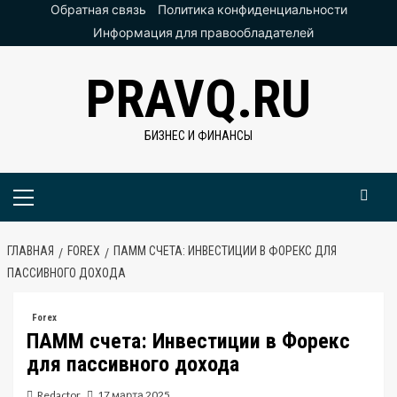
Перейти
Обратная связь
Политика конфиденциальности
к
Информация для правообладателей
содержимому
PRAVQ.RU
БИЗНЕС И ФИНАНСЫ
Основное
меню
ГЛАВНАЯ
FOREX
ПАММ СЧЕТА: ИНВЕСТИЦИИ В ФОРЕКС ДЛЯ
ПАССИВНОГО ДОХОДА
Forex
ПАММ счета: Инвестиции в Форекс
для пассивного дохода
Redactor
17 марта 2025