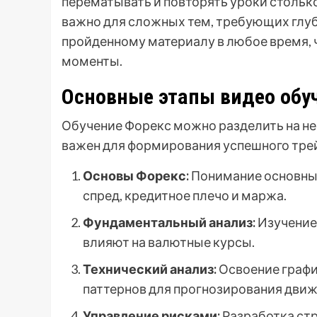
перематывать и повторять уроки столько
важно для сложных тем, требующих глуб
пройденному материалу в любое время, 
моменты.
Основные этапы видео обу
Обучение Форекс можно разделить на не
важен для формирования успешного тре
Основы Форекс:
Понимание основных
спред, кредитное плечо и маржа.
Фундаментальный анализ:
Изучение
влияют на валютные курсы.
Технический анализ:
Освоение графи
паттернов для прогнозирования движ
Управление рисками:
Разработка стр