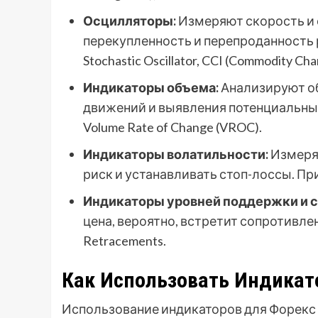
Осцилляторы:
Измеряют скорость и 
перекупленность и перепроданность рын
Stochastic Oscillator, CCI (Commodity Cha
Индикаторы объема:
Анализируют о
движений и выявления потенциальных 
Volume Rate of Change (VROC).
Индикаторы волатильности:
Измеряю
риск и устанавливать стоп-лоссы. Прим
Индикаторы уровней поддержки и с
цена, вероятно, встретит сопротивлен
Retracements.
Как Использовать Индикат
Использование индикаторов для Форекс 