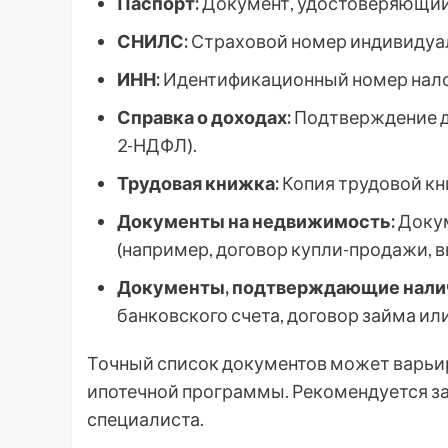
Паспорт:
Документ, удостоверяющий
СНИЛС:
Страховой номер индивидуал
ИНН:
Идентификационный номер нало
Справка о доходах:
Подтверждение д
2-НДФЛ).
Трудовая книжка:
Копия трудовой кн
Документы на недвижимость:
Докум
(например, договор купли-продажи, в
Документы, подтверждающие налич
банковского счета, договор займа ил
Точный список документов может варьир
ипотечной программы. Рекомендуется зар
специалиста.