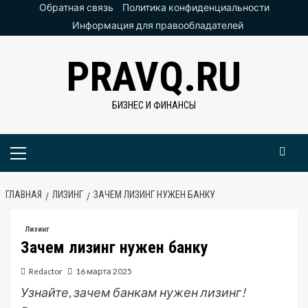
Перейти
Обратная связь
Политика конфиденциальности
к
Информация для правообладателей
содержимому
PRAVQ.RU
БИЗНЕС И ФИНАНСЫ
Основное
меню
ГЛАВНАЯ
ЛИЗИНГ
ЗАЧЕМ ЛИЗИНГ НУЖЕН БАНКУ
Лизинг
Зачем лизинг нужен банку
Redactor
16 марта 2025
Узнайте, зачем банкам нужен лизинг!