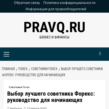
Перейти
Обратная связь
Политика конфиденциальности
к
Информация для правообладателей
содержимому
PRAVQ.RU
БИЗНЕС И ФИНАНСЫ
Основное
меню
ГЛАВНАЯ
FOREX
СОВЕТНИКИ FOREX
ВЫБОР ЛУЧШЕГО СОВЕТНИКА
ФОРЕКС: РУКОВОДСТВО ДЛЯ НАЧИНАЮЩИХ
Советники Forex
Выбор лучшего советника Форекс:
руководство для начинающих
Redactor
17 марта 2025