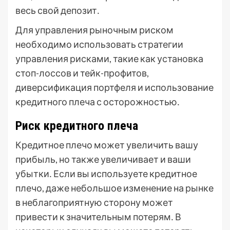
весь свой депозит․
Для управления рыночным риском
необходимо использовать стратегии
управления рисками, такие как установка
стоп-лоссов и тейк-профитов,
диверсификация портфеля и использование
кредитного плеча с осторожностью․
Риск кредитного плеча
Кредитное плечо может увеличить вашу
прибыль, но также увеличивает и ваши
убытки․ Если вы используете кредитное
плечо, даже небольшое изменение на рынке
в неблагоприятную сторону может
привести к значительным потерям․ В