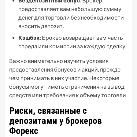
Бездепозитный бонус:
Брокер
предоставляет вам небольшую сумму
денег для торговли без необходимости
вносить депозит․
Кэшбэк:
Брокер возвращает вам часть
спреда или комиссии за каждую сделку․
Важно внимательно изучить условия
предоставления бонусов и акций, прежде
чем принимать в них участие․ Некоторые
бонусы могут иметь ограничения на вывод
средств или требования к объему торговли․
Риски, связанные с
депозитами у брокеров
Форекс