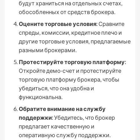
будут храниться на отдельных счетах,
обособленных от средств брокера․
Оцените торговые условия:
Сравните
спреды, комиссии, кредитное плечо и
другие торговые условия, предлагаемые
разными брокерами․
Протестируйте торговую платформу:
Откройте демо-счет и протестируйте
торговую платформу брокера, чтобы
убедиться, что она удобна и
функциональна․
Обратите внимание на службу
поддержки:
Убедитесь, что брокер
предлагает качественную и
оперативную службу поддержки․