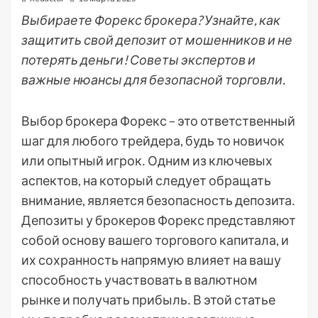
Выбираете Форекс брокера? Узнайте, как
защитить свой депозит от мошенников и не
потерять деньги! Советы экспертов и
важные нюансы для безопасной торговли.
Выбор брокера Форекс – это ответственный
шаг для любого трейдера, будь то новичок
или опытный игрок․ Одним из ключевых
аспектов, на который следует обращать
внимание, является безопасность депозита․
Депозиты у брокеров Форекс представляют
собой основу вашего торгового капитала, и
их сохранность напрямую влияет на вашу
способность участвовать в валютном
рынке и получать прибыль․ В этой статье