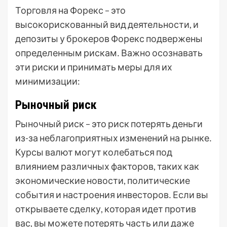
Торговля на Форекс – это
высокорискованный вид деятельности, и
депозиты у брокеров Форекс подвержены
определенным рискам․ Важно осознавать
эти риски и принимать меры для их
минимизации:
Рыночный риск
Рыночный риск – это риск потерять деньги
из-за неблагоприятных изменений на рынке․
Курсы валют могут колебаться под
влиянием различных факторов, таких как
экономические новости, политические
события и настроения инвесторов․ Если вы
открываете сделку, которая идет против
вас, вы можете потерять часть или даже