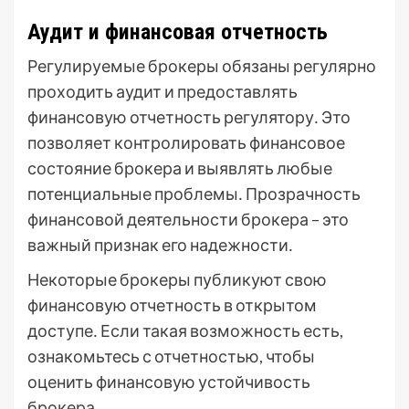
Аудит и финансовая отчетность
Регулируемые брокеры обязаны регулярно
проходить аудит и предоставлять
финансовую отчетность регулятору․ Это
позволяет контролировать финансовое
состояние брокера и выявлять любые
потенциальные проблемы․ Прозрачность
финансовой деятельности брокера – это
важный признак его надежности․
Некоторые брокеры публикуют свою
финансовую отчетность в открытом
доступе․ Если такая возможность есть,
ознакомьтесь с отчетностью, чтобы
оценить финансовую устойчивость
брокера․