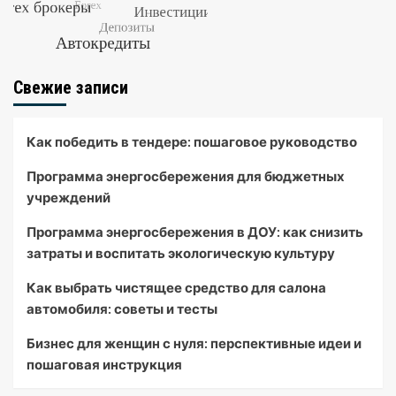
Свежие записи
Как победить в тендере: пошаговое руководство
Программа энергосбережения для бюджетных
учреждений
Программа энергосбережения в ДОУ: как снизить
затраты и воспитать экологическую культуру
Как выбрать чистящее средство для салона
автомобиля: советы и тесты
Бизнес для женщин с нуля: перспективные идеи и
пошаговая инструкция