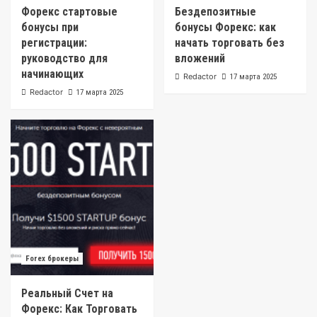
Форекс стартовые
Бездепозитные
бонусы при
бонусы Форекс: как
регистрации:
начать торговать без
руководство для
вложений
начинающих
Redactor
17 марта 2025
Redactor
17 марта 2025
Forex брокеры
Реальный Счет на
Форекс: Как Торговать