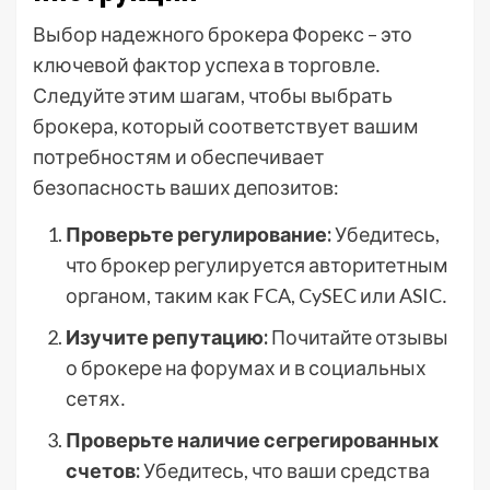
Выбор надежного брокера Форекс – это
ключевой фактор успеха в торговле․
Следуйте этим шагам, чтобы выбрать
брокера, который соответствует вашим
потребностям и обеспечивает
безопасность ваших депозитов:
Проверьте регулирование:
Убедитесь,
что брокер регулируется авторитетным
органом, таким как FCA, CySEC или ASIC․
Изучите репутацию:
Почитайте отзывы
о брокере на форумах и в социальных
сетях․
Проверьте наличие сегрегированных
счетов:
Убедитесь, что ваши средства