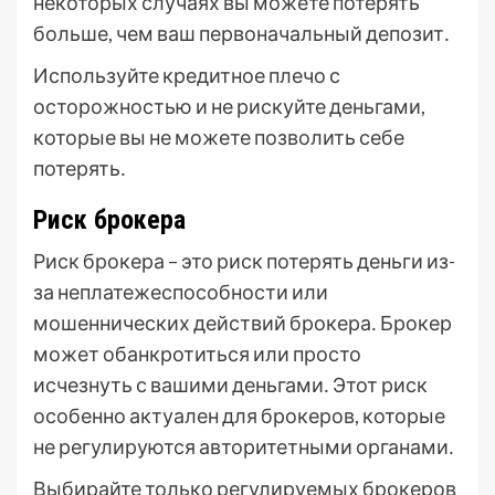
некоторых случаях вы можете потерять
больше, чем ваш первоначальный депозит․
Используйте кредитное плечо с
осторожностью и не рискуйте деньгами,
которые вы не можете позволить себе
потерять․
Риск брокера
Риск брокера – это риск потерять деньги из-
за неплатежеспособности или
мошеннических действий брокера․ Брокер
может обанкротиться или просто
исчезнуть с вашими деньгами․ Этот риск
особенно актуален для брокеров, которые
не регулируются авторитетными органами․
Выбирайте только регулируемых брокеров