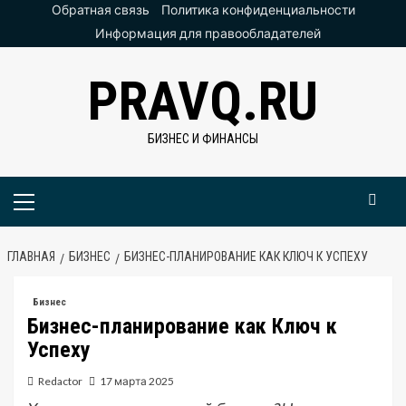
Перейти
Обратная связь
Политика конфиденциальности
к
Информация для правообладателей
содержимому
PRAVQ.RU
БИЗНЕС И ФИНАНСЫ
Основное
меню
ГЛАВНАЯ
БИЗНЕС
БИЗНЕС-ПЛАНИРОВАНИЕ КАК КЛЮЧ К УСПЕХУ
Бизнес
Бизнес-планирование как Ключ к
Успеху
Redactor
17 марта 2025