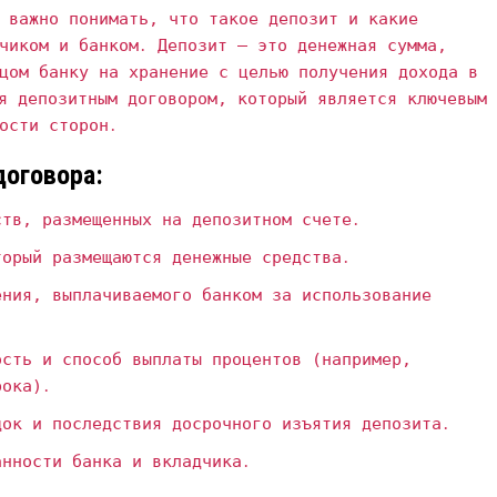
 важно понимать‚ что такое депозит и какие
чиком и банком․ Депозит – это денежная сумма‚
цом банку на хранение с целью получения дохода в
я депозитным договором‚ который является ключевым
ости сторон․
оговора:
тв‚ размещенных на депозитном счете․
орый размещаются денежные средства․
ния‚ выплачиваемого банком за использование
сть и способ выплаты процентов (например‚
рока)․
ок и последствия досрочного изъятия депозита․
нности банка и вкладчика․