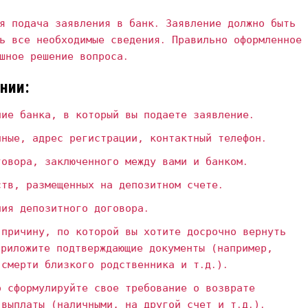
я подача заявления в банк․ Заявление должно быть
ь все необходимые сведения․ Правильно оформленное
шное решение вопроса․
нии:
ие банка‚ в который вы подаете заявление․
ные‚ адрес регистрации‚ контактный телефон․
овора‚ заключенного между вами и банком․
тв‚ размещенных на депозитном счете․
ия депозитного договора․
причину‚ по которой вы хотите досрочно вернуть
приложите подтверждающие документы (например‚
 смерти близкого родственника и т․д․)․
 сформулируйте свое требование о возврате
 выплаты (наличными‚ на другой счет и т․д․)․