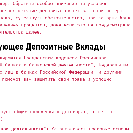
вор․ Обратите особое внимание на условия
рочное изъятие депозита влечет за собой потерю
нако‚ существуют обстоятельства‚ при которых банк
анением процентов‚ даже если это не предусмотрено
ятельства далее․
рующее Депозитные Вклады
лируются Гражданским кодексом Российской
О банках и банковской деятельности"‚ Федеральным
х лиц в банках Российской Федерации" и другими
 поможет вам защитить свои права и успешно
рует общие положения о договорах‚ в т․ч․ о
а)․
ской деятельности":
Устанавливает правовые основы