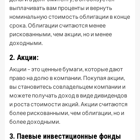
выплачивать вам проценты и вернуть
номинальную стоимость облигации в конце
срока. Облигации считаются менее
рискованными, чем акции, но и менее
доходными.
2. Акции:
Акции – это ценные бумаги, которые дают
право на долю в компании. Покупая акции,
вы становитесь совладельцем компании и
можете получать доход в виде дивидендов
и роста стоимости акций. Акции считаются
более рискованными, чем облигации, но и
более доходными.
3. Паевые инвестиционные фонды