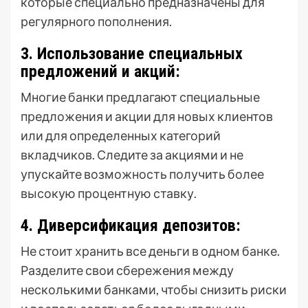
которые специально предназначены для
регулярного пополнения.
3. Использование специальных
предложений и акций:
Многие банки предлагают специальные
предложения и акции для новых клиентов
или для определенных категорий
вкладчиков. Следите за акциями и не
упускайте возможность получить более
высокую процентную ставку.
4. Диверсификация депозитов:
Не стоит хранить все деньги в одном банке.
Разделите свои сбережения между
несколькими банками, чтобы снизить риски