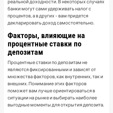
реальной доходности. В некоторых случаях
банки могут сами удерживать налог с
процентов, а в других – вам придется
декларировать доход самостоятельно.
Факторы, влияющие на
процентные ставки по
депозитам
Процентные ставки по депозитам не
являются фиксированными и зависят от
множества факторов, как внутренних, так и
внешних. Понимание этих факторов
поможет вам лучше ориентироваться в
ситуации на рынке и выбирать наиболее
выгодные моменты для открытия депозита.