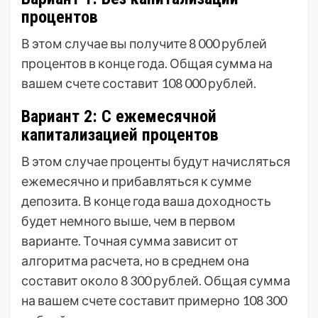
процентов
В этом случае вы получите 8 000 рублей
процентов в конце года. Общая сумма на
вашем счете составит 108 000 рублей.
Вариант 2: С ежемесячной
капитализацией процентов
В этом случае проценты будут начисляться
ежемесячно и прибавляться к сумме
депозита. В конце года ваша доходность
будет немного выше, чем в первом
варианте. Точная сумма зависит от
алгоритма расчета, но в среднем она
составит около 8 300 рублей. Общая сумма
на вашем счете составит примерно 108 300