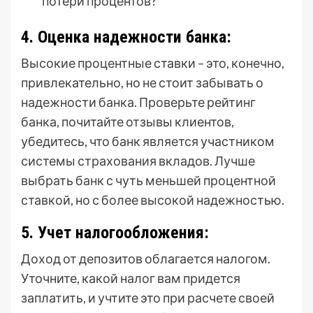
потери процентов?
4. Оценка надежности банка:
Высокие процентные ставки – это, конечно,
привлекательно, но не стоит забывать о
надежности банка. Проверьте рейтинг
банка, почитайте отзывы клиентов,
убедитесь, что банк является участником
системы страхования вкладов. Лучше
выбрать банк с чуть меньшей процентной
ставкой, но с более высокой надежностью.
5. Учет налогообложения:
Доход от депозитов облагается налогом.
Уточните, какой налог вам придется
заплатить, и учтите это при расчете своей