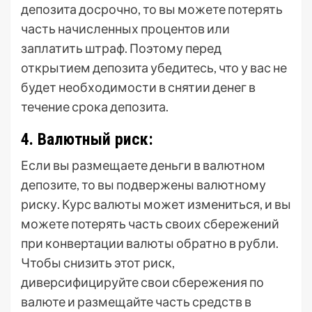
депозита досрочно, то вы можете потерять
часть начисленных процентов или
заплатить штраф. Поэтому перед
открытием депозита убедитесь, что у вас не
будет необходимости в снятии денег в
течение срока депозита.
4. Валютный риск:
Если вы размещаете деньги в валютном
депозите, то вы подвержены валютному
риску. Курс валюты может измениться, и вы
можете потерять часть своих сбережений
при конвертации валюты обратно в рубли.
Чтобы снизить этот риск,
диверсифицируйте свои сбережения по
валюте и размещайте часть средств в