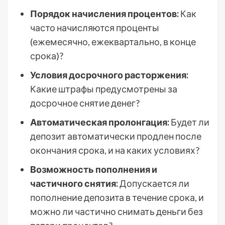
Порядок начисления процентов:
Как
часто начисляются проценты
(ежемесячно, ежеквартально, в конце
срока)?
Условия досрочного расторжения:
Какие штрафы предусмотрены за
досрочное снятие денег?
Автоматическая пролонгация:
Будет ли
депозит автоматически продлен после
окончания срока, и на каких условиях?
Возможность пополнения и
частичного снятия:
Допускается ли
пополнение депозита в течение срока, и
можно ли частично снимать деньги без