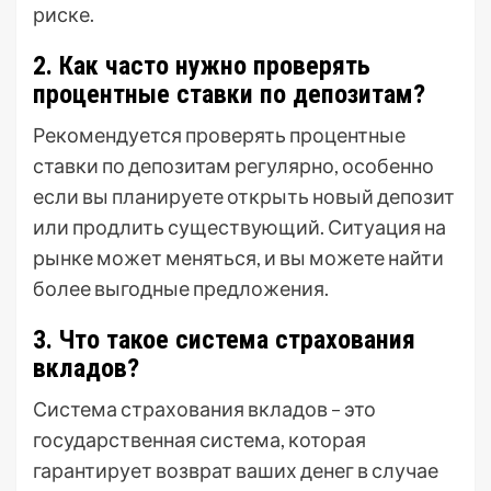
риске.
2. Как часто нужно проверять
процентные ставки по депозитам?
Рекомендуется проверять процентные
ставки по депозитам регулярно, особенно
если вы планируете открыть новый депозит
или продлить существующий. Ситуация на
рынке может меняться, и вы можете найти
более выгодные предложения.
3. Что такое система страхования
вкладов?
Система страхования вкладов – это
государственная система, которая
гарантирует возврат ваших денег в случае