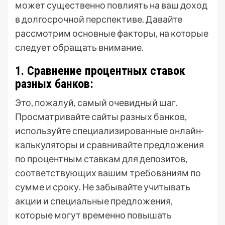
может существенно повлиять на ваш доход
в долгосрочной перспективе. Давайте
рассмотрим основные факторы, на которые
следует обращать внимание.
1. Сравнение процентных ставок
разных банков:
Это, пожалуй, самый очевидный шаг.
Просматривайте сайты разных банков,
используйте специализированные онлайн-
калькуляторы и сравнивайте предложения
по процентным ставкам для депозитов,
соответствующих вашим требованиям по
сумме и сроку. Не забывайте учитывать
акции и специальные предложения,
которые могут временно повышать