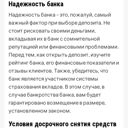
Надежность банка
Надежность банка – это, пожалуй, самый
важный фактор при выборе депозита․ Не
стоит рисковать своими деньгами,
вкладывая их в банк с сомнительной
репутацией или финансовыми проблемами․
Перед тем, как открыть депозит, изучите
рейтинг банка, его финансовые показатели и
отзывы клиентов․ Также, убедитесь, что
банк является участником системы
страхования вкладов․ В этом случае, в
случае банкротства банка, вам будет
гарантировано возмещение в размере,
установленном законом․
Условия досрочного снятия средств