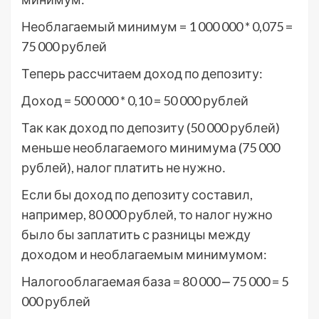
Необлагаемый минимум = 1 000 000 * 0,075 =
75 000 рублей
Теперь рассчитаем доход по депозиту:
Доход = 500 000 * 0,10 = 50 000 рублей
Так как доход по депозиту (50 000 рублей)
меньше необлагаемого минимума (75 000
рублей), налог платить не нужно․
Если бы доход по депозиту составил,
например, 80 000 рублей, то налог нужно
было бы заплатить с разницы между
доходом и необлагаемым минимумом:
Налогооблагаемая база = 80 000 ⎼ 75 000 = 5
000 рублей