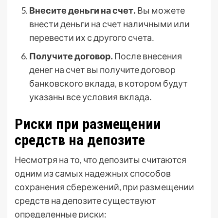
Внесите деньги на счет․
Вы можете
внести деньги на счет наличными или
перевести их с другого счета․
Получите договор․
После внесения
денег на счет вы получите договор
банковского вклада, в котором будут
указаны все условия вклада․
Риски при размещении
средств на депозите
Несмотря на то, что депозиты считаются
одним из самых надежных способов
сохранения сбережений, при размещении
средств на депозите существуют
определенные риски: