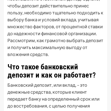
чтобы депозит действительно принес
пользу, необходимо тщательно подходить к
выбору банка и условий вклада, учитывая
множество факторов, от процентной ставки
до надежности финансовой организации․
Рассмотрим, как грамотно выбрать депозит
и получить максимальную выгоду от
вложения средств․
Что такое банковский
депозит и как он работает?
Банковский депозит, или вклад, – это
денежные средства, которые клиент
передает банку на определенный срок или
до востребования, с целью получения