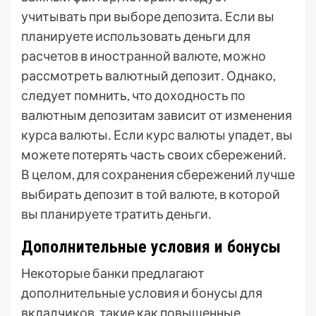
учитывать при выборе депозита․ Если вы
планируете использовать деньги для
расчетов в иностранной валюте, можно
рассмотреть валютный депозит․ Однако,
следует помнить, что доходность по
валютным депозитам зависит от изменения
курса валюты․ Если курс валюты упадет, вы
можете потерять часть своих сбережений․
В целом, для сохранения сбережений лучше
выбирать депозит в той валюте, в которой
вы планируете тратить деньги․
Дополнительные условия и бонусы
Некоторые банки предлагают
дополнительные условия и бонусы для
вкладчиков, такие как повышенные