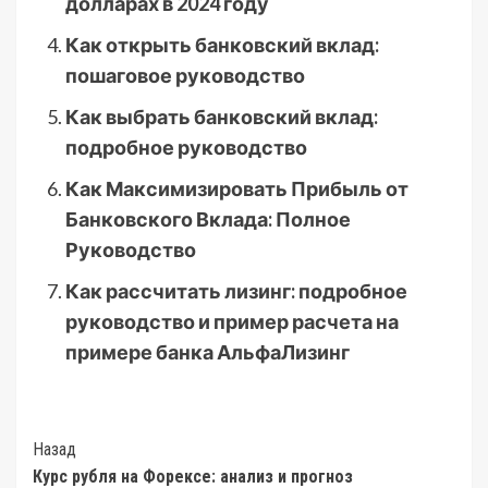
долларах в 2024 году
Как открыть банковский вклад:
пошаговое руководство
Как выбрать банковский вклад:
подробное руководство
Как Максимизировать Прибыль от
Банковского Вклада: Полное
Руководство
Как рассчитать лизинг: подробное
руководство и пример расчета на
примере банка АльфаЛизинг
Post
Назад
Курс рубля на Форексе: анализ и прогноз