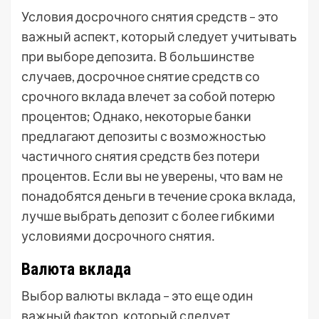
Условия досрочного снятия средств – это
важный аспект, который следует учитывать
при выборе депозита․ В большинстве
случаев, досрочное снятие средств со
срочного вклада влечет за собой потерю
процентов; Однако, некоторые банки
предлагают депозиты с возможностью
частичного снятия средств без потери
процентов․ Если вы не уверены, что вам не
понадобятся деньги в течение срока вклада,
лучше выбрать депозит с более гибкими
условиями досрочного снятия․
Валюта вклада
Выбор валюты вклада – это еще один
важный фактор, который следует