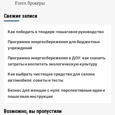
Свежие записи
Как победить в тендере: пошаговое руководство
Программа энергосбережения для бюджетных
учреждений
Программа энергосбережения в ДОУ: как снизить
затраты и воспитать экологическую культуру
Как выбрать чистящее средство для салона
автомобиля: советы и тесты
Бизнес для женщин с нуля: перспективные идеи и
пошаговая инструкция
Возможно, вы пропустили