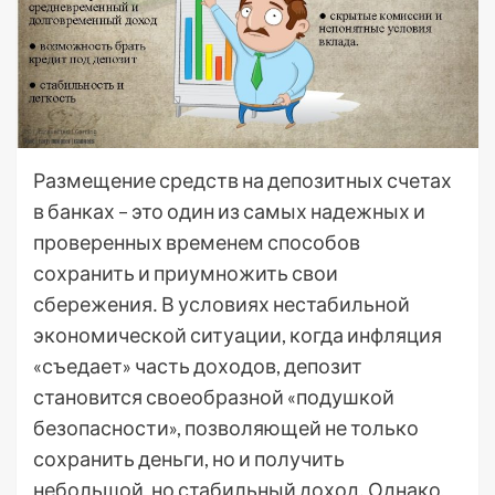
Размещение средств на депозитных счетах
в банках – это один из самых надежных и
проверенных временем способов
сохранить и приумножить свои
сбережения․ В условиях нестабильной
экономической ситуации, когда инфляция
«съедает» часть доходов, депозит
становится своеобразной «подушкой
безопасности», позволяющей не только
сохранить деньги, но и получить
небольшой, но стабильный доход․ Однако,