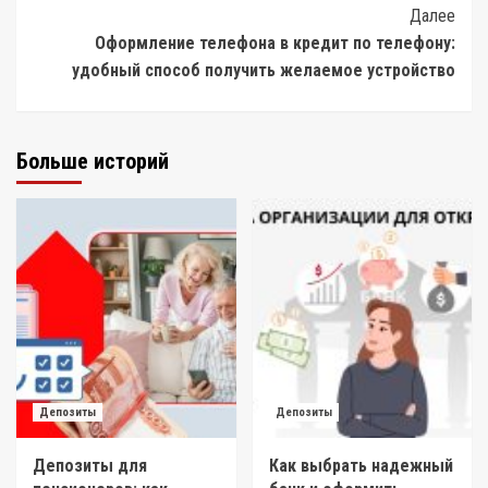
Navigation
Далее
Оформление телефона в кредит по телефону:
удобный способ получить желаемое устройство
Больше историй
Депозиты
Депозиты
Депозиты для
Как выбрать надежный