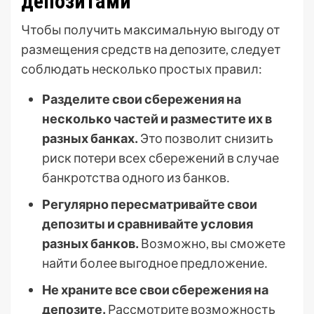
депозитами
Чтобы получить максимальную выгоду от
размещения средств на депозите, следует
соблюдать несколько простых правил:
Разделите свои сбережения на
несколько частей и разместите их в
разных банках․
Это позволит снизить
риск потери всех сбережений в случае
банкротства одного из банков․
Регулярно пересматривайте свои
депозиты и сравнивайте условия
разных банков․
Возможно, вы сможете
найти более выгодное предложение․
Не храните все свои сбережения на
депозите․
Рассмотрите возможность