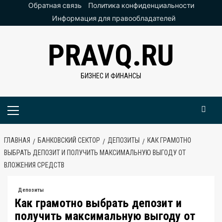
Перейти
Обратная связь
Политика конфиденциальности
к
Информация для правообладателей
содержимому
PRAVQ.RU
БИЗНЕС И ФИНАНСЫ
Основное
меню
ГЛАВНАЯ
БАНКОВСКИЙ СЕКТОР
ДЕПОЗИТЫ
КАК ГРАМОТНО
ВЫБРАТЬ ДЕПОЗИТ И ПОЛУЧИТЬ МАКСИМАЛЬНУЮ ВЫГОДУ ОТ
ВЛОЖЕНИЯ СРЕДСТВ
Депозиты
Как грамотно выбрать депозит и
получить максимальную выгоду от