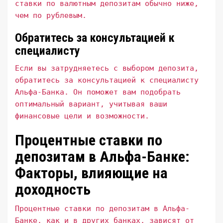
ставки по валютным депозитам обычно ниже,
чем по рублевым.
Обратитесь за консультацией к
специалисту
Если вы затрудняетесь с выбором депозита,
обратитесь за консультацией к специалисту
Альфа-Банка. Он поможет вам подобрать
оптимальный вариант, учитывая ваши
финансовые цели и возможности.
Процентные ставки по
депозитам в Альфа-Банке:
Факторы, влияющие на
доходность
Процентные ставки по депозитам в Альфа-
Банке, как и в других банках, зависят от