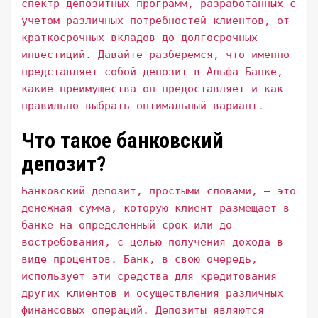
спектр депозитных программ, разработанных с
учетом различных потребностей клиентов, от
краткосрочных вкладов до долгосрочных
инвестиций. Давайте разберемся, что именно
представляет собой депозит в Альфа-Банке,
какие преимущества он предоставляет и как
правильно выбрать оптимальный вариант.
Что такое банковский
депозит?
Банковский депозит, простыми словами, – это
денежная сумма, которую клиент размещает в
банке на определенный срок или до
востребования, с целью получения дохода в
виде процентов. Банк, в свою очередь,
использует эти средства для кредитования
других клиентов и осуществления различных
финансовых операций. Депозиты являются