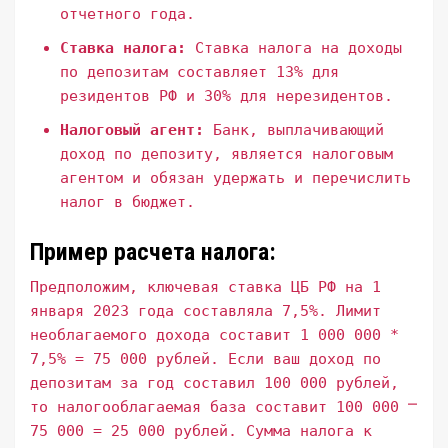
отчетного года.
Ставка налога:
Ставка налога на доходы
по депозитам составляет 13% для
резидентов РФ и 30% для нерезидентов.
Налоговый агент:
Банк, выплачивающий
доход по депозиту, является налоговым
агентом и обязан удержать и перечислить
налог в бюджет.
Пример расчета налога:
Предположим, ключевая ставка ЦБ РФ на 1
января 2023 года составляла 7,5%. Лимит
необлагаемого дохода составит 1 000 000 *
7,5% = 75 000 рублей. Если ваш доход по
депозитам за год составил 100 000 рублей,
то налогооблагаемая база составит 100 000 ⎻
75 000 = 25 000 рублей. Сумма налога к