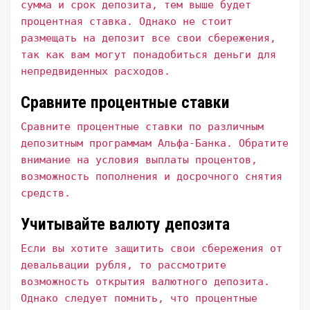
сумма и срок депозита, тем выше будет
процентная ставка. Однако не стоит
размещать на депозит все свои сбережения,
так как вам могут понадобиться деньги для
непредвиденных расходов.
Сравните процентные ставки
Сравните процентные ставки по различным
депозитным программам Альфа-Банка. Обратите
внимание на условия выплаты процентов,
возможность пополнения и досрочного снятия
средств.
Учитывайте валюту депозита
Если вы хотите защитить свои сбережения от
девальвации рубля, то рассмотрите
возможность открытия валютного депозита.
Однако следует помнить, что процентные