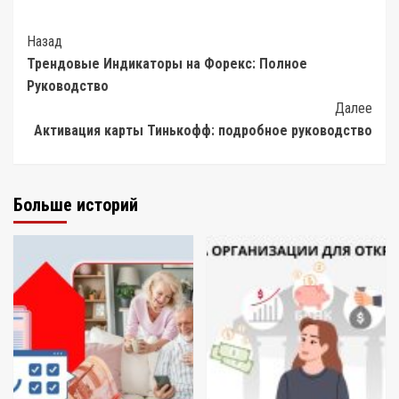
Post
Назад
Трендовые Индикаторы на Форекс: Полное
Navigation
Руководство
Далее
Активация карты Тинькофф: подробное руководство
Больше историй