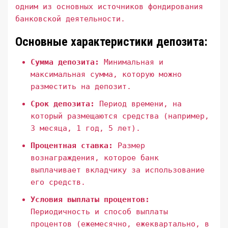
одним из основных источников фондирования
банковской деятельности.
Основные характеристики депозита:
Сумма депозита:
Минимальная и
максимальная сумма, которую можно
разместить на депозит.
Срок депозита:
Период времени, на
который размещаются средства (например,
3 месяца, 1 год, 5 лет).
Процентная ставка:
Размер
вознаграждения, которое банк
выплачивает вкладчику за использование
его средств.
Условия выплаты процентов:
Периодичность и способ выплаты
процентов (ежемесячно, ежеквартально, в