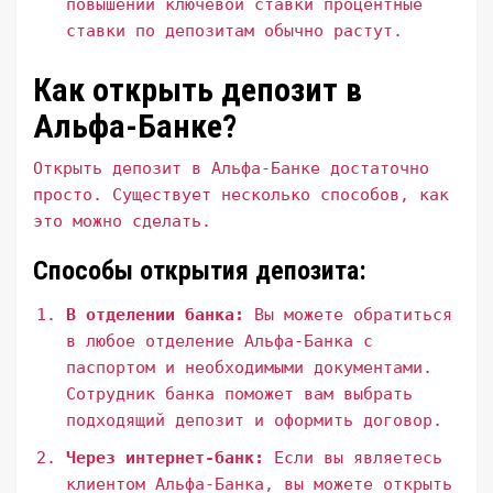
повышении ключевой ставки процентные
ставки по депозитам обычно растут.
Как открыть депозит в
Альфа-Банке?
Открыть депозит в Альфа-Банке достаточно
просто. Существует несколько способов, как
это можно сделать.
Способы открытия депозита:
В отделении банка:
Вы можете обратиться
в любое отделение Альфа-Банка с
паспортом и необходимыми документами.
Сотрудник банка поможет вам выбрать
подходящий депозит и оформить договор.
Через интернет-банк:
Если вы являетесь
клиентом Альфа-Банка, вы можете открыть