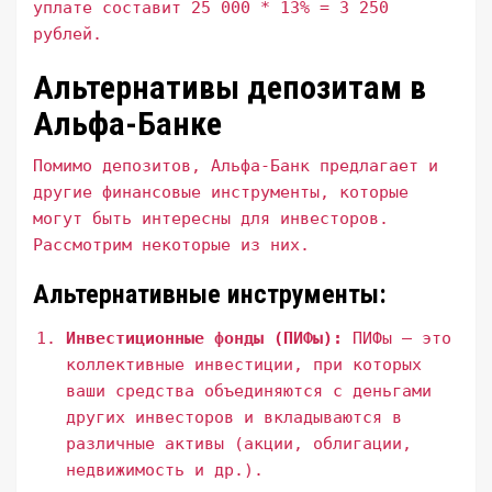
уплате составит 25 000 * 13% = 3 250
рублей.
Альтернативы депозитам в
Альфа-Банке
Помимо депозитов, Альфа-Банк предлагает и
другие финансовые инструменты, которые
могут быть интересны для инвесторов.
Рассмотрим некоторые из них.
Альтернативные инструменты:
Инвестиционные фонды (ПИФы):
ПИФы – это
коллективные инвестиции, при которых
ваши средства объединяются с деньгами
других инвесторов и вкладываются в
различные активы (акции, облигации,
недвижимость и др.).