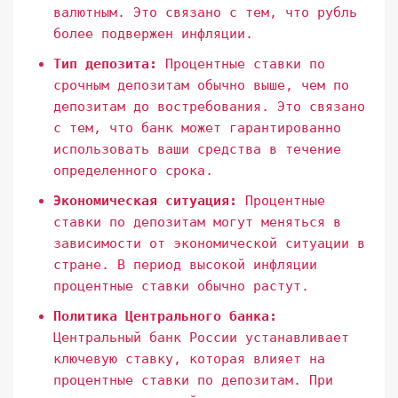
валютным. Это связано с тем, что рубль
более подвержен инфляции.
Тип депозита:
Процентные ставки по
срочным депозитам обычно выше, чем по
депозитам до востребования. Это связано
с тем, что банк может гарантированно
использовать ваши средства в течение
определенного срока.
Экономическая ситуация:
Процентные
ставки по депозитам могут меняться в
зависимости от экономической ситуации в
стране. В период высокой инфляции
процентные ставки обычно растут.
Политика Центрального банка:
Центральный банк России устанавливает
ключевую ставку, которая влияет на
процентные ставки по депозитам. При