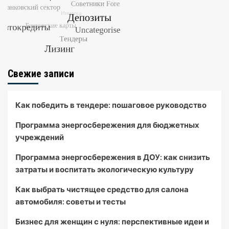
Свежие записи
Как победить в тендере: пошаговое руководство
Программа энергосбережения для бюджетных
учреждений
Программа энергосбережения в ДОУ: как снизить
затраты и воспитать экологическую культуру
Как выбрать чистящее средство для салона
автомобиля: советы и тесты
Бизнес для женщин с нуля: перспективные идеи и