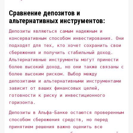
Сравнение депозитов и
альтернативных инструментов:
Депозиты являються самым надежным и
консервативным способом инвестирования. Они
подходят для тех, кто хочет сохранить свои
сбережения и получить стабильный доход.
Альтернативные инструменты могут принести
более высокий доход, но они также связаны с
более высоким риском. Выбор между
депозитами и альтернативными инструментами
зависит от ваших финансовых целей,
готовности к риску и инвестиционного
горизонта.
Депозиты в Альфа-Банке остаются проверенным
способом сбережения средств, но перед
принятием решения важно оценить все