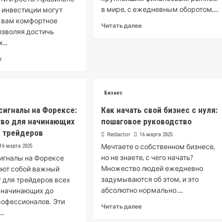
в мире, с ежедневным оборотом,...
 инвестиции могут
 вам комфортное
Читать далее
озволяя достичь
...
е
Бизнес
сигналы на Форексе:
Как начать свой бизнес с нуля:
тво для начинающих
пошаговое руководство
х трейдеров
Redactor
16 марта 2025
Мечтаете о собственном бизнесе,
16 марта 2025
но не знаете, с чего начать?
игналы на Форексе
Множество людей ежедневно
яют собой важный
задумываются об этом, и это
 для трейдеров всех
абсолютно нормально․...
т начинающих до
офессионалов․ Эти
Читать далее
..