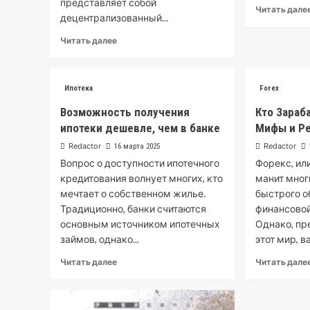
представляет собой
Читать дале
децентрализованный...
Читать далее
Ипотека
Forex
Возможность получения
Кто Зараб
ипотеки дешевле, чем в банке
Мифы и Р
Redactor
Redactor
16 марта 2025
Вопрос о доступности ипотечного
Форекс, ил
кредитования волнует многих, кто
манит мно
мечтает о собственном жилье․
быстрого о
Традиционно, банки считаются
финансовой
основным источником ипотечных
Однако, пр
займов, однако...
этот мир, в
Читать далее
Читать дале