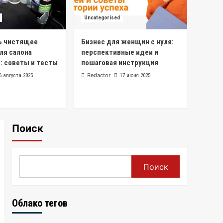
Uncategorised
Как победить в
Uncategorised
тендере: пошаговое
руководство
1
ь чистящее
Бизнес для женщин с нуля:
ля салона
перспективные идеи и
Uncategorised
: советы и тесты
пошаговая инструкция
Программа
энергосбережения для
Redactor
6 августа 2025
17 июня 2025
бюджетных
2
учреждений
Uncategorised
Программа
Поиск
энергосбережения в
ДОУ: как снизить
3
затраты и воспитать
экологическую культуру
Uncategorised
Поиск
Как выбрать чистящее
средство для салона
автомобиля: советы и
4
Облако тегов
тесты
Uncategorised