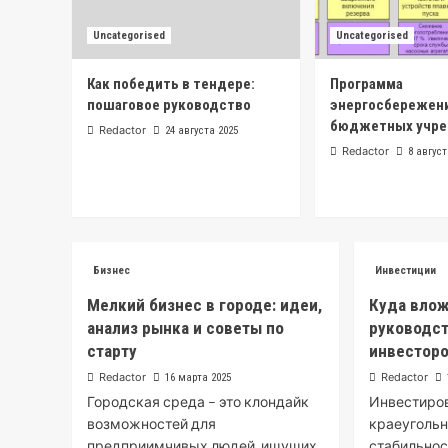
Uncategorised
Uncategorised
Как победить в тендере:
Программа
пошаговое руководство
энергосбережен
бюджетных учр
Redactor
24 августа 2025
Redactor
8 август
Бизнес
Инвестиции
Мелкий бизнес в городе: идеи,
Куда влож
анализ рынка и советы по
руководс
старту
инвестор
Redactor
Redactor
16 марта 2025
Городская среда – это клондайк
Инвестиров
возможностей для
краеуголь
предприимчивых людей, ищущих
стабильнос