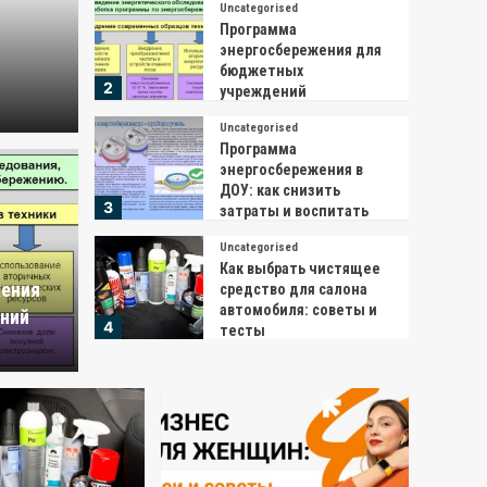
Uncategorised
Программа
энергосбережения для
бюджетных
2
учреждений
Uncategorised
Программа
Uncategoris
энергосбережения в
Прог
ДОУ: как снизить
3
затраты и воспитать
ергосбережения для
как 
экологическую культуру
Uncategorised
Как выбрать чистящее
чреждений
экол
ения
средство для салона
автомобиля: советы и
ний
4
тесты
Redactor
Uncategorised
Бизнес для женщин с
нуля: перспективные
идеи и пошаговая
5
инструкция