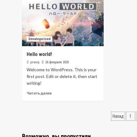
Uncategorised
Hello world!
pravq
26 февраля 2025
Welcome to WordPress. This is your
first post. Edit or delete it, then start
writing!
Читать далее
Пагин
Назад
1
запис
Возможно, вы пропустили