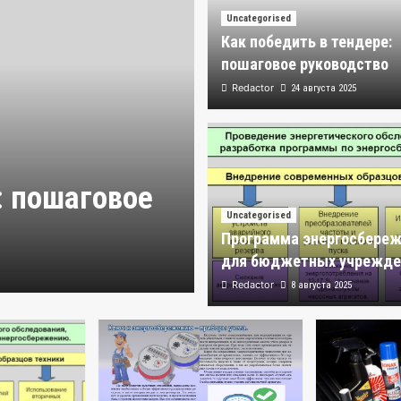
Uncategorised
Как победить в тендере:
пошаговое руководство
Redactor
24 августа 2025
Uncategorised
: пошаговое
Программа эн
Uncategorised
бюджетных у
Программа энергосбереж
для бюджетных учрежде
Redactor
8 августа 2025
Redactor
8 августа 2025