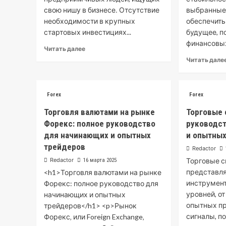
свою нишу в бизнесе․ Отсутствие
выбранные
необходимости в крупных
обеспечить
стартовых инвестициях...
будущее, п
финансовых
Читать далее
Читать дале
Forex
Forex
Торговля валютами на рынке
Торговые 
Форекс: полное руководство
руководс
для начинающих и опытных
и опытны
трейдеров
Redactor
Redactor
Торговые с
16 марта 2025
представл
<h1>Торговля валютами на рынке
инструмент
Форекс: полное руководство для
уровней, о
начинающих и опытных
опытных пр
трейдеров</h1> <p>Рынок
сигналы, по.
Форекс‚ или Foreign Exchange‚