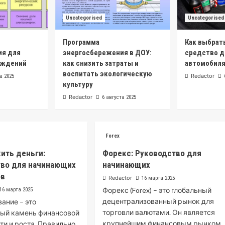
Uncategorised
Uncategorised
Программа
Как выбрат
ия для
энергосбережения в ДОУ:
средство д
еждений
как снизить затраты и
автомобиля
воспитать экологическую
Redactor
а 2025
культуру
Redactor
6 августа 2025
Forex
ить деньги:
Форекс: Руководство для
тво для начинающих
начинающих
ов
Redactor
16 марта 2025
Форекс (Forex) – это глобальный
16 марта 2025
децентрализованный рынок для
ание – это
торговли валютами. Он является
ный камень финансовой
крупнейшим финансовым рынком
ти и роста. Правильно