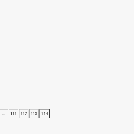
ация
…
114
111
112
113
ей