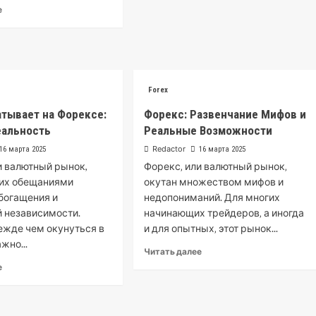
е
Forex
атывает на Форексе:
Форекс: Развенчание Мифов и
еальность
Реальные Возможности
Redactor
16 марта 2025
16 марта 2025
и валютный рынок,
Форекс‚ или валютный рынок‚
гих обещаниями
окутан множеством мифов и
богащения и
недопониманий. Для многих
 независимости.
начинающих трейдеров‚ а иногда
ежде чем окунуться в
и для опытных‚ этот рынок...
ажно...
Читать далее
е