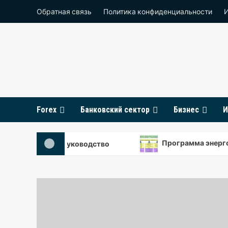
Перейти
Обратная связь
Политика конфиденциальности
к
содержимому
Forex
Банковский сектор
Бизнес
И
Программа энергосбере
 пошаговое руководство