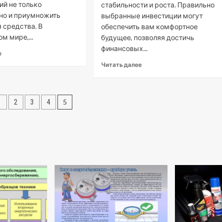
й не только
стабильности и роста. Правильно
 но и приумножить
выбранные инвестиции могут
 средства. В
обеспечить вам комфортное
м мире,...
будущее, позволяя достичь
финансовых...
е
Читать далее
нация
5
1
2
3
4
сей