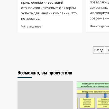
позволяющи
привлечение инвестиций
сохранить,
становится ключевым фактором
имеющиеся
успеха для многих компаний. Это
современно
не просто...
Читать дале
Читать далее
Паги
Назад
запи
Возможно, вы пропустили