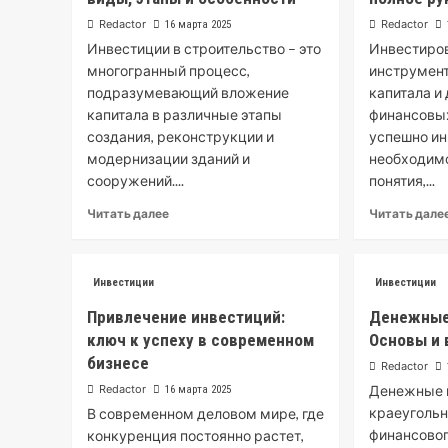
Redactor
Redactor
16 марта 2025
Инвестиции в строительство – это
Инвестиро
многогранный процесс,
инструмент
подразумевающий вложение
капитала и
капитала в различные этапы
финансовых
создания, реконструкции и
успешно ин
модернизации зданий и
необходим
сооружений....
понятия,...
Читать далее
Читать дале
Инвестиции
Инвестиции
Привлечение инвестиций:
Денежные
ключ к успеху в современном
Основы и
бизнесе
Redactor
Redactor
Денежные и
16 марта 2025
краеуголь
В современном деловом мире, где
финансовог
конкуренция постоянно растет,