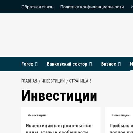
Перейти
Обратная связь
Политика конфиденциальности
к
содержимому
Forex
Банковский сектор
Бизнес
И
ГЛАВНАЯ
ИНВЕСТИЦИИ
СТРАНИЦА 5
Инвестиции
Инвестиции
Инвестиции
Инвестиции в строительство:
Прибыль н
виды, этапы и особенности
полное ру